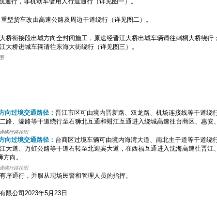
主线通行，非机动车借用人行道通行（详见图一）。
、重型货车改由高速公路及周边干道绕行（详见图二）。
大桥衔接段出城方向全封闭施工，原途经晋江大桥出城车辆请往刺桐大桥绕行
江大桥进城车辆请往东海大街绕行（详见图三）。
图
州方向过境交通路径：
晋江市区可由境内晋新路、双龙路、机场连接线等干道绕
二路、濠路等干道绕行至石狮北互通和蚶江互通进入绕城高速往台商区、惠安
通绕行路径图
狮方向过境交通路径：
台商区过境车辆可由境内海湾大道、南北主干道等干道绕
江大道、万虹公路等干道右转至北迎宾大道，在西福互通进入沈海高速往晋江
狮方向。
通绕行路径图
有序通行，并服从现场民警和管理人员的指挥。
有限公司
2023年5月23日