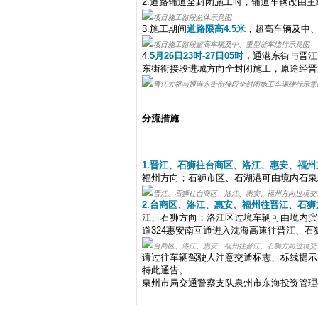
2.道路辅道全封闭施工时，辅道车辆改由
项目施工路段总体示意图
3.施工期间
道路限高
4.5米
，超高车辆及中
项目施工路段超高车辆及中、重型货车绕行示意图
4.
5月26日23时-27日05时，
通港东街与晋江
东街衔接段进城方向全封闭施工，原途经晋
晋江大桥与通港东街衔接段全封闭施工车辆绕行示意
分流措施
1.晋江、石狮往台商区、洛江、惠安、福
福州方向；石狮市区、石湖港可由境内石泉
晋江、石狮往台商区、洛江、惠安、福州方向过境交
2.台商区、洛江、惠安、福州往晋江、石
江、石狮方向；洛江区过境车辆可由境内滨
道
324惠安南互通进入沈海高速往晋江、石
台商区、洛江、惠安、福州往晋江、石狮方向过境交
请过往车辆驾驶人注意交通标志、标线提示
特此通告。
泉州市局交通警察支队
泉州市东海投资管理