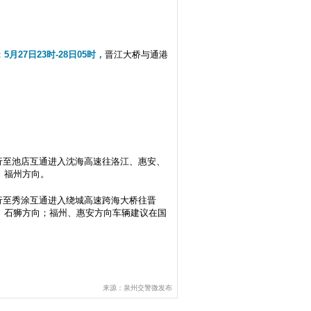
；
5月27日23时-28日05时，
晋江大桥与通港
行至池店互通进入沈海高速往洛江、惠安、
、福州方向。
行至秀涂互通进入绕城高速跨海大桥往晋
、石狮方向；福州、惠安方向车辆建议在国
来源：泉州交警微发布