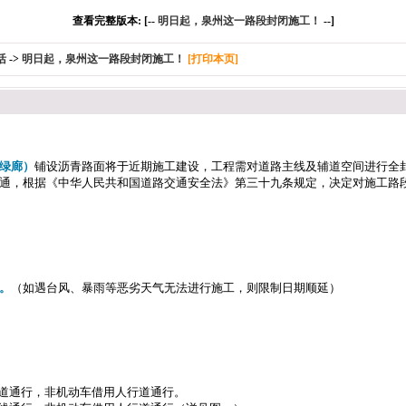
查看完整版本: [--
明日起，泉州这一路段封闭施工！
--]
活
->
明日起，泉州这一路段封闭施工！
[打印本页]
绿廊）
铺设沥青路面将于近期施工建设，工程需对道路主线及辅道空间进行全
通，根据《中华人民共和国道路交通安全法》第三十九条规定，决定对施工路
时。
（如遇台风、暴雨等恶劣天气无法进行施工，则限制日期顺延）
辅道通行，非机动车借用人行道通行。