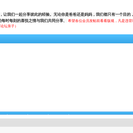
，让我们一起分享彼此的经验。无论你是爸爸还是妈妈，我们都只有一个目的
的每时每刻的喜悦之情与我们共同分享
。
希望各位会员发帖前看看版规，凡是违背
泉州论坛亲子）
外露
家有保姆
童言童语
本版活动