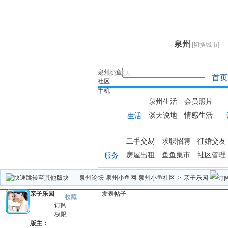
泉州
[切换城市]
泉州小鱼
找帖子或人...
首页
社区
手机
泉州生活
会员照片
谈天说地
情感生活
生活
二手交易
求职招聘
征婚交友
房屋出租
鱼鱼集市
社区管理
服务
泉州论坛-泉州小鱼网-泉州小鱼社区
>
亲子乐园
亲子乐园
发表帖子
收藏
订阅
权限
版主：