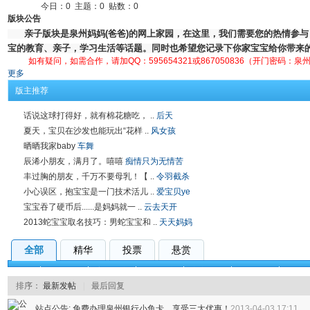
今日：
0
主题：
0
贴数：
0
版块公告
亲子版块是泉州妈妈
(
爸爸
)
的网上家园，在这里，我们需要您的热情参与
宝的教育、亲子，学习生活等话题。同时也希望您记录下你家宝宝给你带来
如有疑问，如需合作，请加QQ：595654321或
867050836（开门密码：
更多
版主推荐
话说这球打得好，就有棉花糖吃， ..
后天
夏天，宝贝在沙发也能玩出“花样 ..
风女孩
晒晒我家baby
车舞
辰浠小朋友，满月了。嘻嘻
痴情只为无情苦
丰过胸的朋友，千万不要母乳！【 ..
令羽截杀
小心误区，抱宝宝是一门技术活儿 ..
爱宝贝ye
宝宝吞了硬币后......是妈妈就一 ..
云去天开
2013蛇宝宝取名技巧：男蛇宝宝和 ..
天天妈妈
全部
精华
投票
悬赏
全部
互助问答
育儿分享
早教中心
宝宝秀场
孕妈日记
爸气
排序：
最新发帖
|
最后回复
站点公告:
免费办理泉州银行小鱼卡，享受三大优惠！
2013-04-03 17:11