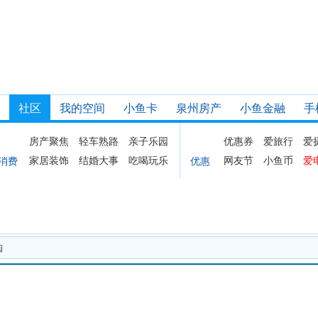
社区
我的空间
小鱼卡
泉州房产
小鱼金融
手
房产聚焦
轻车熟路
亲子乐园
优惠券
爱旅行
爱
家居装饰
结婚大事
吃喝玩乐
网友节
小鱼币
爱
消费
优惠