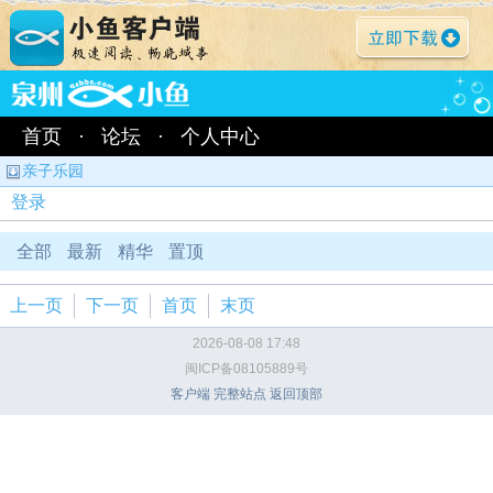
首页
·
论坛
·
个人中心
亲子乐园
登录
全部
最新
精华
置顶
上一页
下一页
首页
末页
2026-08-08 17:48
闽ICP备08105889号
客户端
完整站点
返回顶部