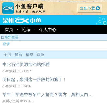
首页
·
论坛
·
个人中心
泉州生活
登录
全部
最新
精华
置顶
中化石油灵源加油站招聘
小鱼策划
0
/371197
明日起，泉州这一路段封闭施工！
小鱼策划
0
/367416
学生上学途中被陌生人抢走？警方：真相大白…
泉州小鱼网
0
/389463