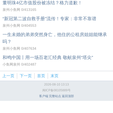
董明珠4亿市值股份被冻结？格力道歉！
泉州小鱼网
0
/413165
“新冠第二波自救手册”流传！专家：非常不靠谱
泉州小鱼网
0
/404553
一生未婚的弟弟突然身亡，他住的公租房姐姐能继承
吗？
泉州小鱼网
0
/407634
和鸣中国丨用一场百老汇经典 敬献泉州“塔尖”
小鱼网泉州
0
/402487
上一页
下一页
首页
末页
2026-08-10 13:13
闽ICP备08105889号
客户端
完整站点
返回顶部