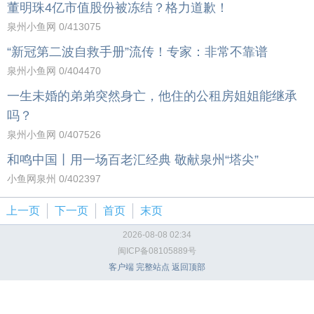
董明珠4亿市值股份被冻结？格力道歉！
泉州小鱼网
0
/413075
“新冠第二波自救手册”流传！专家：非常不靠谱
泉州小鱼网
0
/404470
一生未婚的弟弟突然身亡，他住的公租房姐姐能继承
吗？
泉州小鱼网
0
/407526
和鸣中国丨用一场百老汇经典 敬献泉州“塔尖”
小鱼网泉州
0
/402397
上一页
下一页
首页
末页
2026-08-08 02:34
闽ICP备08105889号
客户端
完整站点
返回顶部