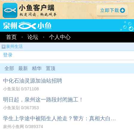
首页
·
论坛
·
个人中心
泉州生活
登录
全部
最新
精华
置顶
中化石油灵源加油站招聘
小鱼策划
0
/371108
明日起，泉州这一路段封闭施工！
小鱼策划
0
/367353
学生上学途中被陌生人抢走？警方：真相大白…
泉州小鱼网
0
/389374