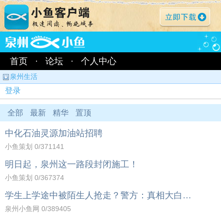
首页
·
论坛
·
个人中心
泉州生活
登录
全部
最新
精华
置顶
中化石油灵源加油站招聘
小鱼策划
0
/371141
明日起，泉州这一路段封闭施工！
小鱼策划
0
/367374
学生上学途中被陌生人抢走？警方：真相大白…
泉州小鱼网
0
/389405