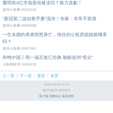
董明珠4亿市值股份被冻结？格力道歉！
泉州小鱼网
0
/413106
“新冠第二波自救手册”流传！专家：非常不靠谱
泉州小鱼网
0
/404500
一生未婚的弟弟突然身亡，他住的公租房姐姐能继承
吗？
泉州小鱼网
0
/407563
和鸣中国丨用一场百老汇经典 敬献泉州“塔尖”
小鱼网泉州
0
/402428
上一页
下一页
首页
末页
2026-08-09 03:25
闽ICP备08105889号
客户端
完整站点
返回顶部