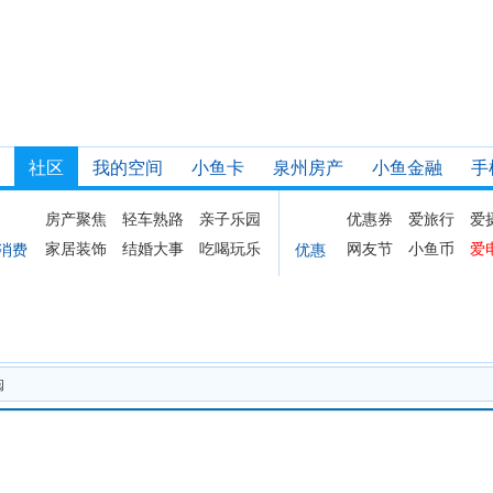
社区
我的空间
小鱼卡
泉州房产
小鱼金融
手
房产聚焦
轻车熟路
亲子乐园
优惠券
爱旅行
爱
家居装饰
结婚大事
吃喝玩乐
网友节
小鱼币
爱
消费
优惠