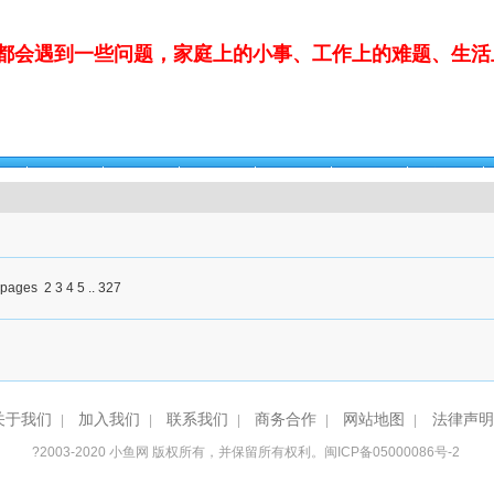
都会遇到一些问题，家庭上的小事、工作上的难题、生活
找物
街头视角
泉州民俗
小鱼公益
民生吐槽
本版活动
热门转载
2
3
4
5
..
327
关于我们
加入我们
联系我们
商务合作
网站地图
法律声
|
|
|
|
|
?2003-2020
小鱼网
版权所有，并保留所有权利。
闽ICP备05000086号-2