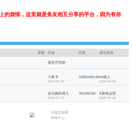
上的烦恼，这里就是鱼友相互分享的平台，因为有你
新窗
作者
回复
最后发表
蓝色不忧郁
小鱼卡
lur路人
3268
/2465148
2013-01-30
2020-02-03
走出碗的调儿
E换电运营
78
/1540335
2016-07-15
2020-01-14
明
中国互联网
举报中心