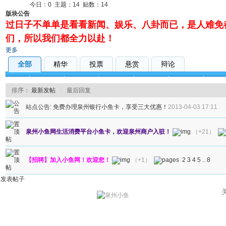
今日：
0
主题：
14
贴数：
14
版块公告
过日子不单单是看看新闻、娱乐、八卦而已，是人难免
们，所以我们都全力以赴！
更多
全部
精华
投票
悬赏
辩论
全部
本地杂谈
网友互助
鱼鱼爆料
交通出行
家长里短
寻人
排序：
最新发帖
|
最后回复
站点公告:
免费办理泉州银行小鱼卡，享受三大优惠！
2013-04-03 17:11
泉州小鱼网生活消费平台小鱼卡，欢迎泉州商户入驻！
（+21）
【招聘】加入小鱼网！欢迎您！
（+1）
2
3
4
5
..
8
发表帖子