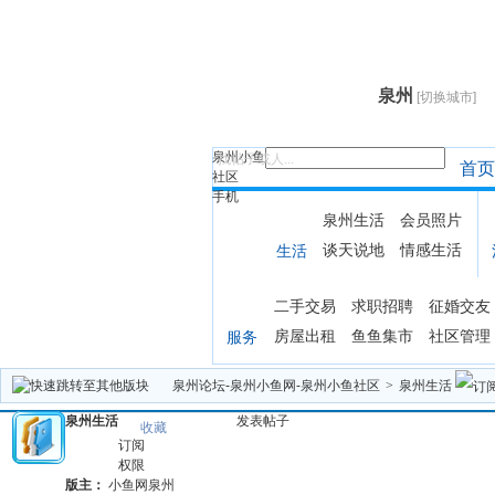
泉州
[切换城市]
泉州小鱼
找帖子或人...
首页
社区
手机
泉州生活
会员照片
谈天说地
情感生活
生活
二手交易
求职招聘
征婚交友
房屋出租
鱼鱼集市
社区管理
服务
泉州论坛-泉州小鱼网-泉州小鱼社区
>
泉州生活
泉州生活
发表帖子
收藏
订阅
权限
版主：
小鱼网泉州