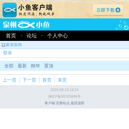
首页
·
论坛
·
个人中心
家居装饰
登录
全部
最新
精华
置顶
上一页
下一页
首页
末页
2026-08-10 16:24
闽ICP备08105889号
客户端
完整站点
返回顶部