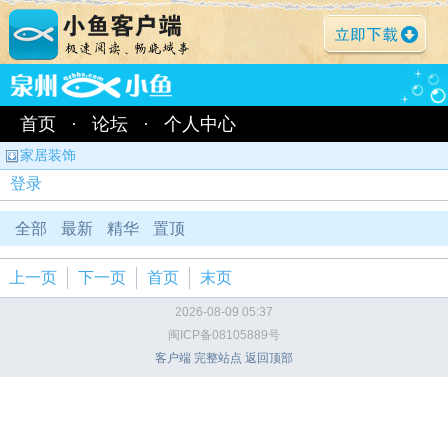
首页
·
论坛
·
个人中心
家居装饰
登录
全部
最新
精华
置顶
上一页
下一页
首页
末页
2026-08-09 05:37
闽ICP备08105889号
客户端
完整站点
返回顶部