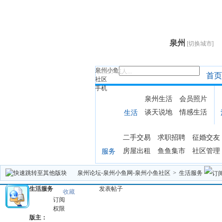
泉州
[切换城市]
泉州小鱼
找帖子或人...
首页
社区
手机
泉州生活
会员照片
谈天说地
情感生活
生活
二手交易
求职招聘
征婚交友
房屋出租
鱼鱼集市
社区管理
服务
泉州论坛-泉州小鱼网-泉州小鱼社区
>
生活服务
生活服务
发表帖子
收藏
订阅
权限
版主：