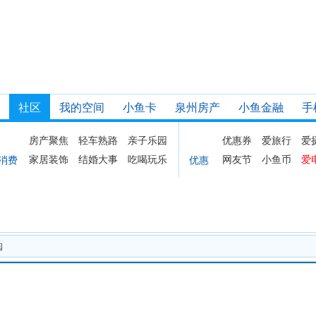
社区
我的空间
小鱼卡
泉州房产
小鱼金融
手
房产聚焦
轻车熟路
亲子乐园
优惠券
爱旅行
爱
家居装饰
结婚大事
吃喝玩乐
网友节
小鱼币
爱
消费
优惠