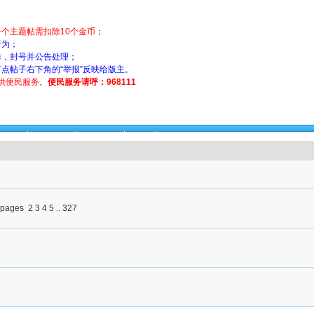
个主题帖需扣除10个金币
；
行为；
诈，封号并公告处理；
可点帖子右下角的“举报”反映给版主。
提供便民服务。
便民服务请呼：968111
医疗
公共服务
园林绿化
其他
2
3
4
5
..
327