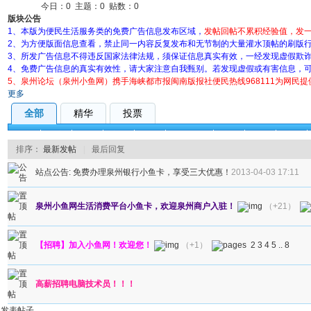
今日：
0
主题：
0
贴数：
0
版块公告
1、本版为便民生活服务类的免费广告信息发布区域，
发帖回帖不累积经验值，发一
2、为方便版面信息查看，禁止同一内容反复发布和无节制的大量灌水顶帖的刷版
3、所发广告信息不得违反国家法律法规，须保证信息真实有效，一经发现虚假欺
4、免费广告信息的真实有效性，请大家注意自我甄别。若发现虚假或有害信息，
5、泉州论坛（泉州小鱼网）携手海峡都市报闽南版报社便民热线968111为网民
更多
全部
精华
投票
全部
搬家
保洁
家政
回收
设备租凭
疏通
食品
维修
排序：
最新发帖
|
最后回复
站点公告:
免费办理泉州银行小鱼卡，享受三大优惠！
2013-04-03 17:11
泉州小鱼网生活消费平台小鱼卡，欢迎泉州商户入驻！
（+21）
【招聘】加入小鱼网！欢迎您！
（+1）
2
3
4
5
..
8
高薪招聘电脑技术员！！！
发表帖子