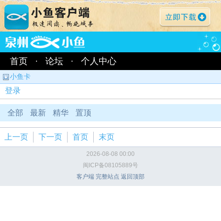
首页
·
论坛
·
个人中心
小鱼卡
登录
全部
最新
精华
置顶
上一页
下一页
首页
末页
2026-08-08 00:00
闽ICP备08105889号
客户端
完整站点
返回顶部