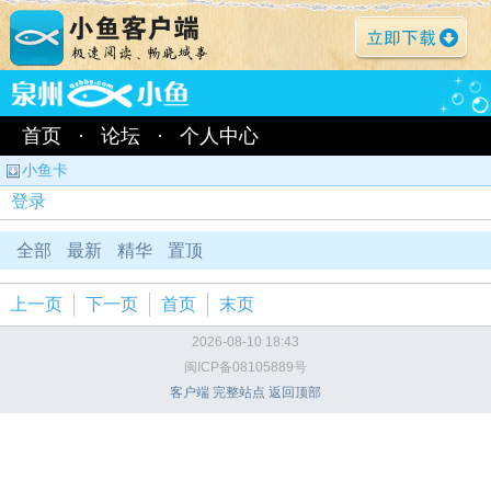
首页
·
论坛
·
个人中心
小鱼卡
登录
全部
最新
精华
置顶
上一页
下一页
首页
末页
2026-08-10 18:43
闽ICP备08105889号
客户端
完整站点
返回顶部