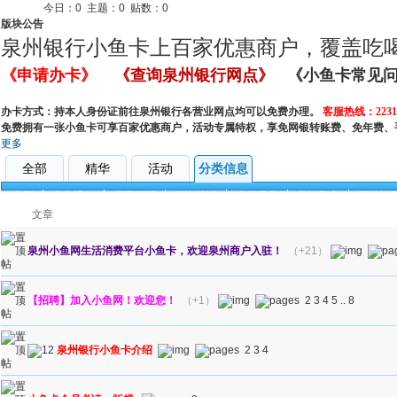
今日：
0
主题：
0
贴数：
0
版块公告
泉州银行小鱼卡上百家优惠商户，覆盖吃
《申请办卡》
《查询泉州银行网点》
《小鱼卡常见
办卡方式：持本人身份证前往泉州银行各营业网点均可以免费办理。
客服热线：22317
免费拥有一张小鱼卡可享百家优惠商户，活动专属特权，享免网银转账费、免年费、
更多
全部
精华
活动
分类信息
全部
公告通知
优惠打折
咨询投诉
娱乐服务
餐饮美食
运动健
文章
泉州小鱼网生活消费平台小鱼卡，欢迎泉州商户入驻！
（+21）
【招聘】加入小鱼网！欢迎您！
（+1）
2
3
4
5
..
8
泉州银行小鱼卡介绍
2
3
4