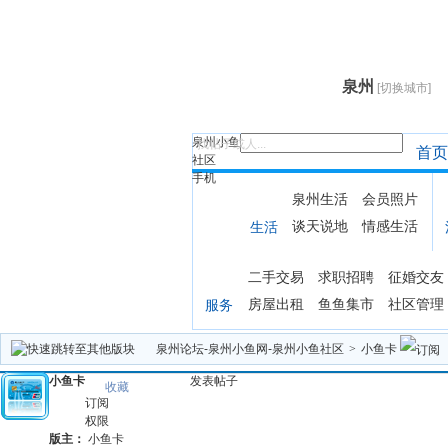
泉州
[切换城市]
泉州小鱼
找帖子或人...
首页
社区
手机
泉州生活
会员照片
谈天说地
情感生活
生活
二手交易
求职招聘
征婚交友
房屋出租
鱼鱼集市
社区管理
服务
泉州论坛-泉州小鱼网-泉州小鱼社区
>
小鱼卡
小鱼卡
发表帖子
收藏
订阅
权限
版主：
小鱼卡