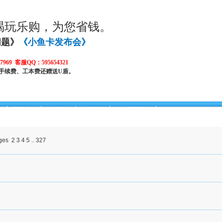
喝玩乐购，为您省钱。
问题》
《小鱼卡发布会》
969 客服QQ：595654321
手续费、工本费还赠送U盾。
身
美容美发
婚纱摄影
生活服务
鱼卡尊享活动
2
3
4
5
..
327