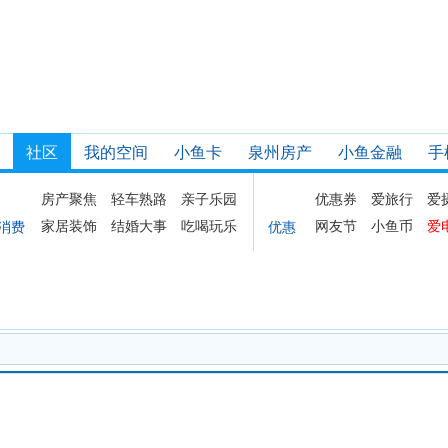
社区
我的空间
小鱼卡
泉州房产
小鱼金融
手
房产聚焦
轻车熟路
亲子乐园
优惠券
爱旅行
爱
家居装饰
结婚大事
吃喝玩乐
网友节
小鱼币
爱
消费
优惠