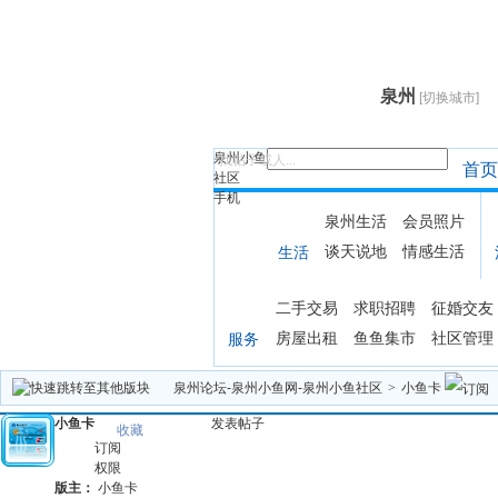
泉州
[切换城市]
泉州小鱼
找帖子或人...
首页
社区
手机
泉州生活
会员照片
谈天说地
情感生活
生活
二手交易
求职招聘
征婚交友
房屋出租
鱼鱼集市
社区管理
服务
泉州论坛-泉州小鱼网-泉州小鱼社区
>
小鱼卡
小鱼卡
发表帖子
收藏
订阅
权限
版主：
小鱼卡