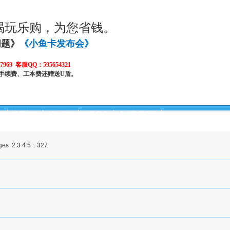
喝玩乐购，为您省钱。
问题》
《小鱼卡发布会》
969 客服QQ：595654321
手续费、工本费还赠送U盾。
身
美容美发
婚纱摄影
生活服务
鱼卡尊享活动
2
3
4
5
..
327