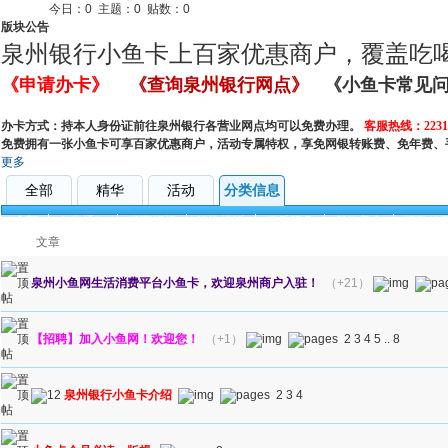
今日：
0
主题：
0
贴数：
0
版块公告
泉州银行小鱼卡上百家优惠商户，覆盖吃
《申请办卡》
《查询泉州银行网点》
《小鱼卡常见
办卡方式：持本人身份证前往泉州银行各营业网点均可以免费办理。
客服热线：22317
免费拥有一张小鱼卡可享百家优惠商户，活动专属特权，享免网银转账费、免年费、
更多
全部
精华
活动
分类信息
全部
公告通知
优惠打折
咨询投诉
娱乐服务
餐饮美食
运动健
文章
泉州小鱼网生活消费平台小鱼卡，欢迎泉州商户入驻！
（+21）
【招聘】加入小鱼网！欢迎您！
（+1）
2
3
4
5
..
8
泉州银行小鱼卡介绍
2
3
4