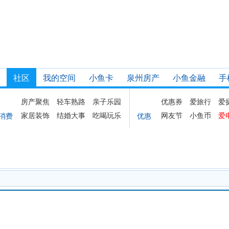
社区
我的空间
小鱼卡
泉州房产
小鱼金融
手
房产聚焦
轻车熟路
亲子乐园
优惠券
爱旅行
爱
家居装饰
结婚大事
吃喝玩乐
网友节
小鱼币
爱
消费
优惠