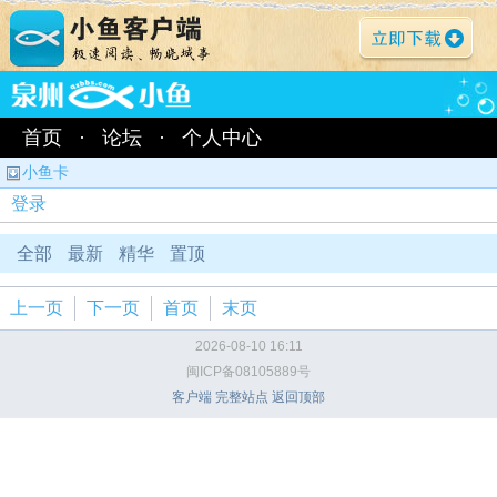
首页
·
论坛
·
个人中心
小鱼卡
登录
全部
最新
精华
置顶
上一页
下一页
首页
末页
2026-08-10 16:11
闽ICP备08105889号
客户端
完整站点
返回顶部