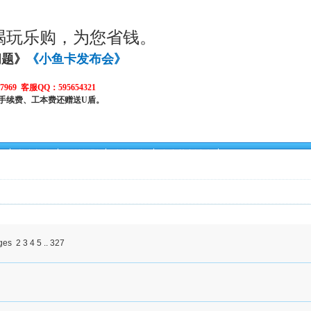
喝玩乐购，为您省钱。
问题》
《小鱼卡发布会》
969 客服QQ：595654321
手续费、工本费还赠送U盾。
身
美容美发
婚纱摄影
生活服务
鱼卡尊享活动
2
3
4
5
..
327