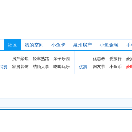
社区
我的空间
小鱼卡
泉州房产
小鱼金融
手
房产聚焦
轻车熟路
亲子乐园
优惠券
爱旅行
爱
家居装饰
结婚大事
吃喝玩乐
网友节
小鱼币
爱
消费
优惠