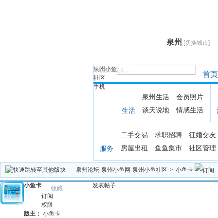
泉州
[切换城市]
泉州小鱼
找帖子或人...
首页
社区
手机
泉州生活
会员照片
谈天说地
情感生活
生活
二手交易
求职招聘
征婚交友
房屋出租
鱼鱼集市
社区管理
服务
泉州论坛-泉州小鱼网-泉州小鱼社区
>
小鱼卡
小鱼卡
发表帖子
收藏
订阅
权限
版主：
小鱼卡