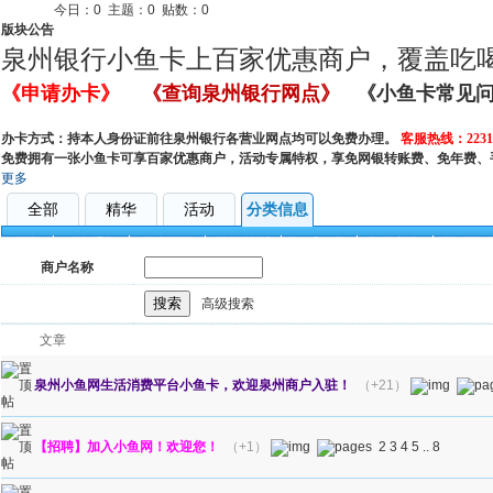
今日：
0
主题：
0
贴数：
0
版块公告
泉州银行小鱼卡上百家优惠商户，覆盖吃
《申请办卡》
《查询泉州银行网点》
《小鱼卡常见
办卡方式：持本人身份证前往泉州银行各营业网点均可以免费办理。
客服热线：22317
免费拥有一张小鱼卡可享百家优惠商户，活动专属特权，享免网银转账费、免年费、
更多
全部
精华
活动
分类信息
全部
公告通知
优惠打折
咨询投诉
娱乐服务
餐饮美食
运动健
商户名称
搜索
高级搜索
文章
泉州小鱼网生活消费平台小鱼卡，欢迎泉州商户入驻！
（+21）
【招聘】加入小鱼网！欢迎您！
（+1）
2
3
4
5
..
8