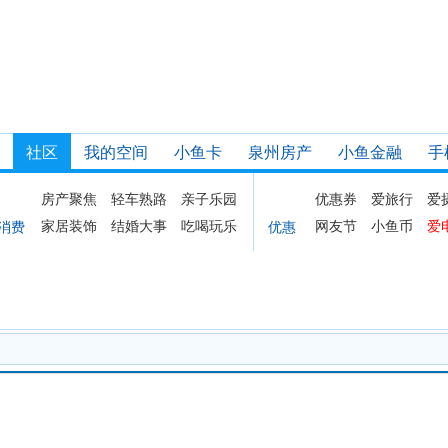
社区
我的空间
小鱼卡
泉州房产
小鱼金融
手
房产聚焦
轻车熟路
亲子乐园
优惠券
爱旅行
爱
家居装饰
结婚大事
吃喝玩乐
网友节
小鱼币
爱
消费
优惠