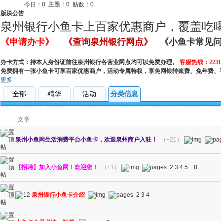
今日：
0
主题：
0
贴数：
0
版块公告
泉州银行小鱼卡上百家优惠商户，覆盖吃
《申请办卡》
《查询泉州银行网点》
《小鱼卡常见
办卡方式：持本人身份证前往泉州银行各营业网点均可以免费办理。
客服热线：22317
免费拥有一张小鱼卡可享百家优惠商户，活动专属特权，享免网银转账费、免年费、
更多
全部
精华
活动
分类信息
全部
公告通知
优惠打折
咨询投诉
娱乐服务
餐饮美食
运动健
文章
泉州小鱼网生活消费平台小鱼卡，欢迎泉州商户入驻！
（+21）
【招聘】加入小鱼网！欢迎您！
（+1）
2
3
4
5
..
8
泉州银行小鱼卡介绍
2
3
4