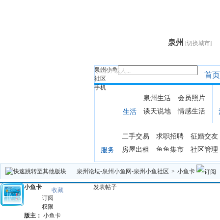
泉州
[切换城市]
泉州小鱼
找帖子或人...
首页
社区
手机
泉州生活
会员照片
谈天说地
情感生活
生活
二手交易
求职招聘
征婚交友
房屋出租
鱼鱼集市
社区管理
服务
泉州论坛-泉州小鱼网-泉州小鱼社区
>
小鱼卡
小鱼卡
发表帖子
收藏
订阅
权限
版主：
小鱼卡