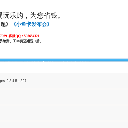
喝玩乐购，为您省钱。
问题》
《小鱼卡发布会》
969 客服QQ：595654321
手续费、工本费还赠送U盾。
身
美容美发
婚纱摄影
生活服务
鱼卡尊享活动
2
3
4
5
..
327