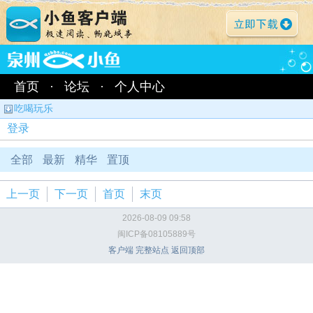
首页
·
论坛
·
个人中心
吃喝玩乐
登录
全部
最新
精华
置顶
上一页
下一页
首页
末页
2026-08-09 09:58
闽ICP备08105889号
客户端
完整站点
返回顶部