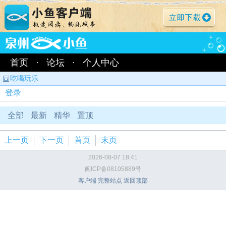
首页
·
论坛
·
个人中心
吃喝玩乐
登录
全部
最新
精华
置顶
上一页
下一页
首页
末页
2026-08-07 18:41
闽ICP备08105889号
客户端
完整站点
返回顶部