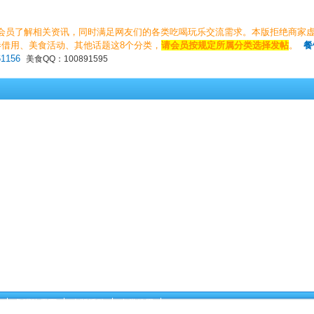
会员了解相关资讯，同时满足网友们的各类吃喝玩乐交流需求。本版拒绝商家
借用、美食活动、其他话题这8个分类，
请会员按规定所属分类选择发帖
。
餐
61156
美食QQ：100891595
鱼嘴吃天下
本版活动
卡券借用