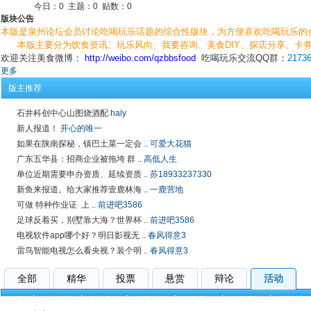
今日：
0
主题：
0
贴数：
0
版块公告
本版是泉州论坛会员讨论吃喝玩乐话题的综合性版块，为方便喜欢吃喝玩乐的
本版主要分为饮食资讯、玩乐风向、我要咨询、美食DIY、探店分享、卡券
欢迎关注美食微博：
http://weibo.com/qzbbsfood
吃喝玩乐交流QQ群：
2173
更多
版主推荐
石井科创中心山图烧酒配
haly
新人报道！
开心的唯一
如果在陕南探秘，镇巴土菜一定会 ..
可爱大花猫
广东五华县：招商企业被拖垮 群 ..
高低人生
单位近期需要申办资质、延续资质 ..
苏18933237330
新鱼来报道。给大家推荐壹鹿林海 ..
一鹿营地
可做 特种作业证 上 ..
前进吧3586
足球反着买，别墅靠大海？世界杯 ..
前进吧3586
电视软件app哪个好？明日影视无 ..
春风得意3
雷鸟智能电视怎么看央视？装个明 ..
春风得意3
全部
精华
投票
悬赏
辩论
活动
全部
饮食资讯
美食DIY
探店分享
玩乐风向
影音基地
其他话题