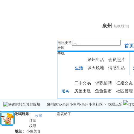
泉州
[切换城市]
泉州小鱼
找帖子或人...
首页
社区
手机
泉州生活
会员照片
谈天说地
情感生活
生活
二手交易
求职招聘
征婚交友
房屋出租
鱼鱼集市
社区管理
服务
泉州论坛-泉州小鱼网-泉州小鱼社区
>
吃喝玩乐
吃喝玩乐
发表帖子
收藏
订阅
权限
版主：
小鱼美食