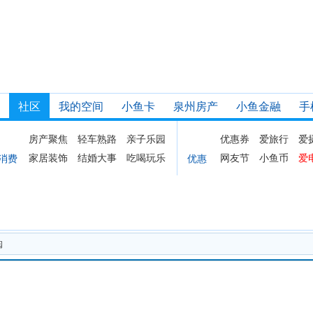
社区
我的空间
小鱼卡
泉州房产
小鱼金融
手
房产聚焦
轻车熟路
亲子乐园
优惠券
爱旅行
爱
家居装饰
结婚大事
吃喝玩乐
网友节
小鱼币
爱
消费
优惠