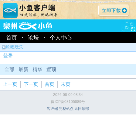
首页
·
论坛
·
个人中心
吃喝玩乐
登录
全部
最新
精华
置顶
上一页
下一页
首页
末页
2026-08-09 08:34
闽ICP备08105889号
客户端
完整站点
返回顶部