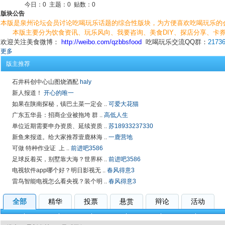
今日：
0
主题：
0
贴数：
0
版块公告
本版是泉州论坛会员讨论吃喝玩乐话题的综合性版块，为方便喜欢吃喝玩乐的
本版主要分为饮食资讯、玩乐风向、我要咨询、美食DIY、探店分享、卡券
欢迎关注美食微博：
http://weibo.com/qzbbsfood
吃喝玩乐交流QQ群：
2173
更多
版主推荐
石井科创中心山图烧酒配
haly
新人报道！
开心的唯一
如果在陕南探秘，镇巴土菜一定会 ..
可爱大花猫
广东五华县：招商企业被拖垮 群 ..
高低人生
单位近期需要申办资质、延续资质 ..
苏18933237330
新鱼来报道。给大家推荐壹鹿林海 ..
一鹿营地
可做 特种作业证 上 ..
前进吧3586
足球反着买，别墅靠大海？世界杯 ..
前进吧3586
电视软件app哪个好？明日影视无 ..
春风得意3
雷鸟智能电视怎么看央视？装个明 ..
春风得意3
全部
精华
投票
悬赏
辩论
活动
全部
饮食资讯
美食DIY
探店分享
玩乐风向
影音基地
其他话题