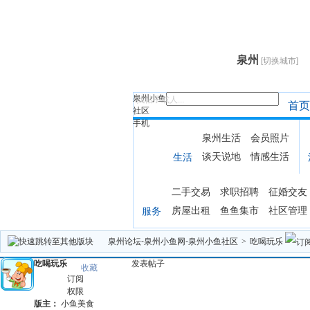
泉州
[切换城市]
泉州小鱼
找帖子或人...
首页
社区
手机
泉州生活
会员照片
谈天说地
情感生活
生活
二手交易
求职招聘
征婚交友
房屋出租
鱼鱼集市
社区管理
服务
泉州论坛-泉州小鱼网-泉州小鱼社区
>
吃喝玩乐
吃喝玩乐
发表帖子
收藏
订阅
权限
版主：
小鱼美食