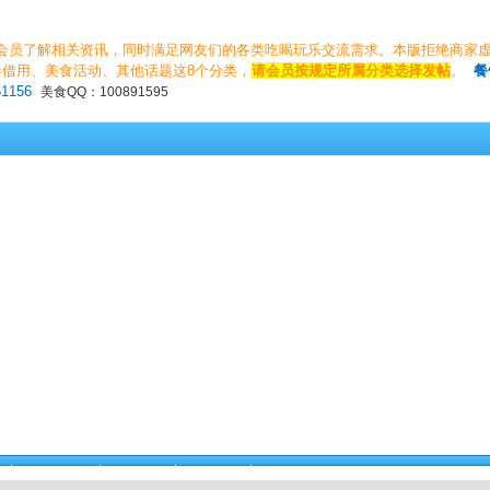
会员了解相关资讯，同时满足网友们的各类吃喝玩乐交流需求。本版拒绝商家
借用、美食活动、其他话题这8个分类，
请会员按规定所属分类选择发帖
。
餐
61156
美食QQ：100891595
鱼嘴吃天下
本版活动
卡券借用