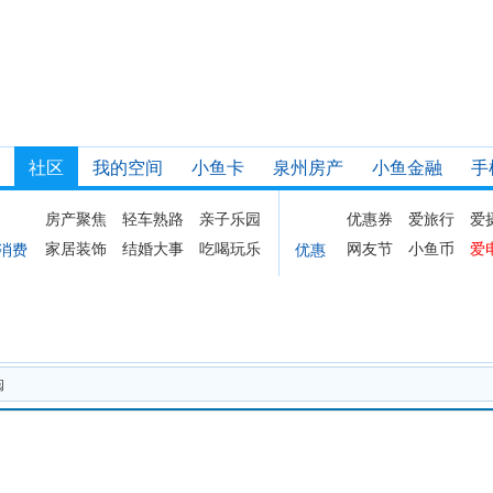
社区
我的空间
小鱼卡
泉州房产
小鱼金融
手
房产聚焦
轻车熟路
亲子乐园
优惠券
爱旅行
爱
家居装饰
结婚大事
吃喝玩乐
网友节
小鱼币
爱
消费
优惠