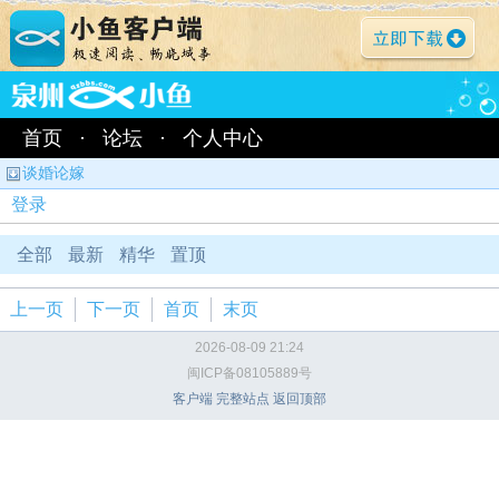
首页
·
论坛
·
个人中心
谈婚论嫁
登录
全部
最新
精华
置顶
上一页
下一页
首页
末页
2026-08-09 21:24
闽ICP备08105889号
客户端
完整站点
返回顶部