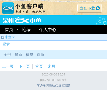
首页
·
论坛
·
个人中心
小鱼卡
登录
全部
最新
精华
置顶
上一页
下一页
首页
末页
2026-08-06 15:04
闽ICP备08105889号
客户端
完整站点
返回顶部