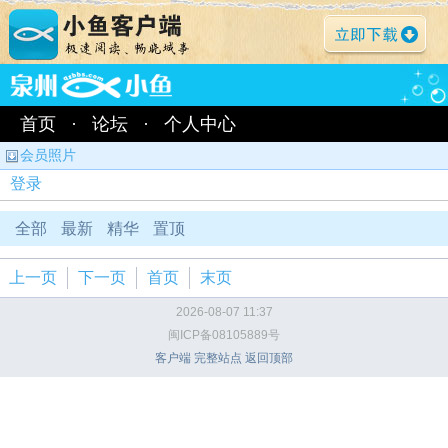
首页
·
论坛
·
个人中心
会员照片
登录
全部
最新
精华
置顶
上一页
下一页
首页
末页
2026-08-07 11:37
闽ICP备08105889号
客户端
完整站点
返回顶部